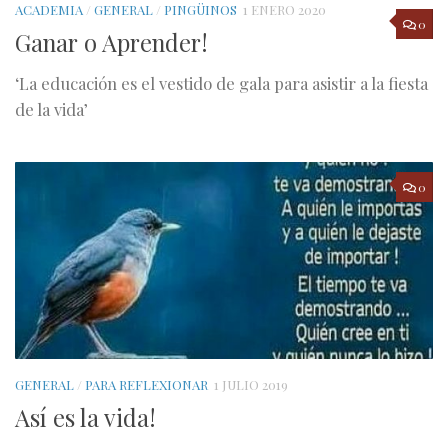
ACADEMIA
/
GENERAL
/
PINGÜINOS
1 ENERO 2020
0
Ganar o Aprender!
‘La educación es el vestido de gala para asistir a la fiesta
de la vida’
0
GENERAL
/
PARA REFLEXIONAR
1 JULIO 2019
Así es la vida!