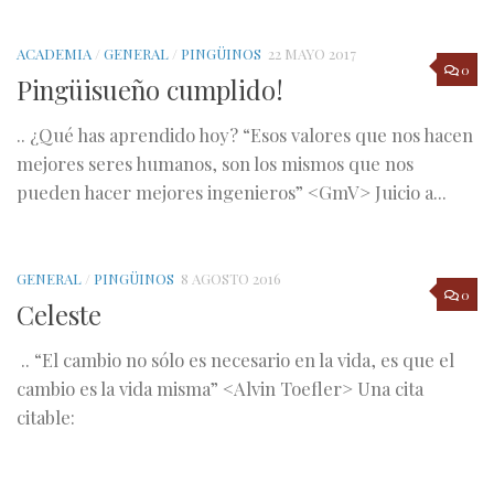
ACADEMIA
/
GENERAL
/
PINGÜINOS
22 MAYO 2017
0
Pingüisueño cumplido!
.. ¿Qué has aprendido hoy? “Esos valores que nos hacen
mejores seres humanos, son los mismos que nos
pueden hacer mejores ingenieros” <GmV> Juicio a...
GENERAL
/
PINGÜINOS
8 AGOSTO 2016
0
Celeste
.. “El cambio no sólo es necesario en la vida, es que el
cambio es la vida misma” <Alvin Toefler> Una cita
citable: