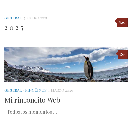
GENERAL
7 ENERO 2025
0
2 0 2 5
1
GENERAL
/
PINGÜINOS
1 MARZO 2020
Mi rinconcito Web
Todos los momentos …