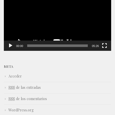
vídeo
00:00
05:26
META
Acceder
RSS
de las entradas
RSS
de los comentarios
WordPress.org