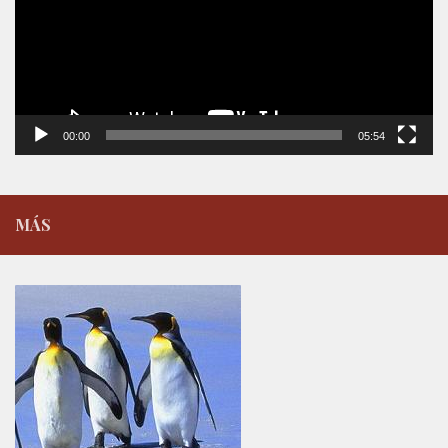
00:00
05:54
MÁS