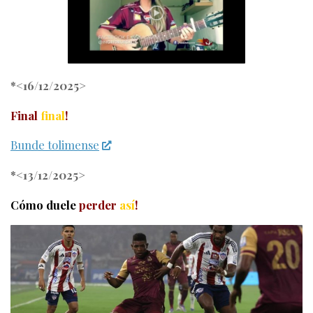
*<16/12/2025>
Final
final
!
Bunde tolimense
*<13/12/2025>
Cómo duele
perder
así
!