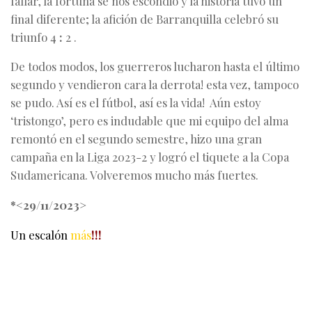
fallar, la fortuna se nos escondió y la historia tuvo un
final diferente; la afición de Barranquilla celebró su
triunfo 4
:
2 .
De todos modos, los guerreros lucharon hasta el último
segundo y vendieron cara la derrota! esta vez, tampoco
se pudo. Así es el fútbol, así es la vida! Aún estoy
‘tristongo’, pero es indudable que mi equipo del alma
remontó en el segundo semestre, hizo una gran
campaña en la Liga 2023-2 y logró el tiquete a la Copa
Sudamericana. Volveremos mucho más fuertes.
*<29/11/2023>
Un escalón
más
!!!