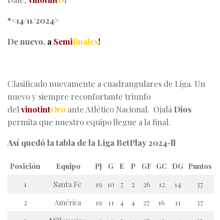
*<14/11/2024>
De nuevo
,
a
Semi
finales
!
Clasificado nuevamente a cuadrangulares de Liga. Un
nuevo y siempre reconfortante triunfo
del
vinotint
Oro
ante Atlético Nacional. Ojalá
Dios
permita que nuestro equipo llegue a la final.
Así quedó la tabla de la Liga BetPlay 2024-ll
Posición
Equipo
PJ
G
E
P
GF
GC
DG
Puntos
1
Santa Fe
19
10
7
2
26
12
14
37
2
América
19
11
4
4
27
16
11
37