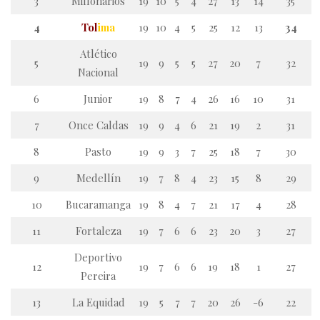
3
Millonarios
19
10
5
4
27
13
14
35
4
Tol
ima
19
10
4
5
25
12
13
34
Atlético
5
19
9
5
5
27
20
7
32
Nacional
6
Junior
19
8
7
4
26
16
10
31
7
Once Caldas
19
9
4
6
21
19
2
31
8
Pasto
19
9
3
7
25
18
7
30
9
Medellín
19
7
8
4
23
15
8
29
10
Bucaramanga
19
8
4
7
21
17
4
28
11
Fortaleza
19
7
6
6
23
20
3
27
Deportivo
12
19
7
6
6
19
18
1
27
Pereira
13
La Equidad
19
5
7
7
20
26
-6
22