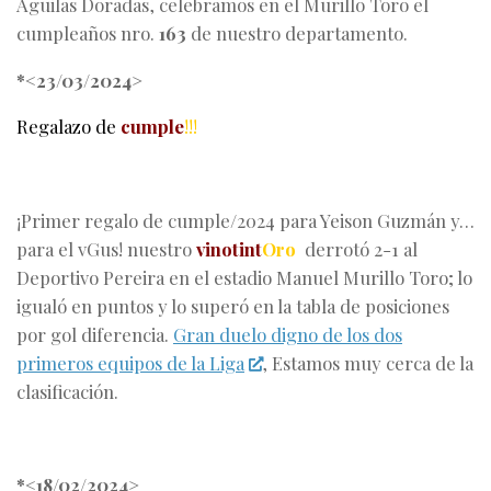
Águilas Doradas, celebramos en el Murillo Toro el
cumpleaños nro.
163
de nuestro departamento.
*<23/03/2024>
Regalazo de
cumple
!!!
¡
Primer regalo de cumple/2024 para Yeison Guzmán y…
para el vGus
!
nuestro
vinotint
Oro
derrotó 2-1 al
Deportivo Pereira en el estadio Manuel Murillo Toro; lo
igualó en puntos y lo superó en la tabla de posiciones
por gol diferencia.
Gran duelo digno de los dos
primeros equipos de la Liga
, Estamos muy cerca de la
clasificación.
*<18/02/2024>