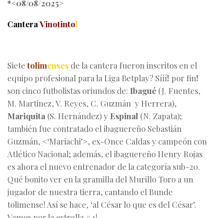
*<08/08/2025>
Cantera
Vinotinto
!
Siete
tolim
enses
de la cantera fueron inscritos en el
equipo profesional para la Liga Betplay? Sííí
!
por fin
!
son cinco futbolistas oriundos de:
Ibagué
(J. Fuentes,
M. Martinez, V. Reyes, C. Guzmán y Herrera),
Mariquita
(S. Hernández) y
Espinal
(N. Zapata);
también fue contratado el ibaguereño Sebastián
Guzmán, <‘Mariachi’>, ex-Once Caldas y campeón con
Atlético Nacional; además, el ibaguereño Henry Rojas
es ahora el nuevo entrenador de la categoría sub-20.
Qué bonito ver en la gramilla del Murillo Toro a un
jugador de nuestra tierra, cantando el Bunde
tolimense! Así se hace, ‘al César lo que es del César’.
Vamos por la estrella #4!