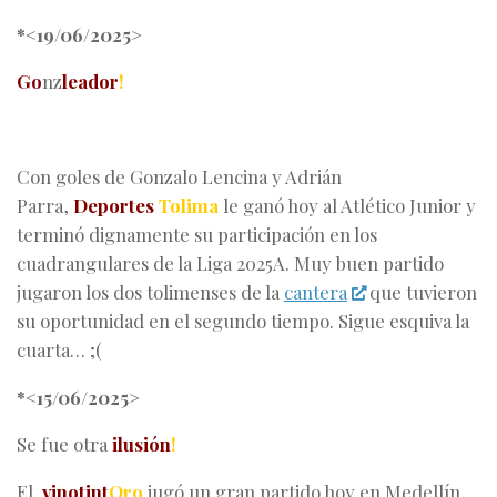
*<19/06/2025>
Go
nz
leador
!
Con goles de Gonzalo Lencina y Adrián
Parra,
Deportes
Tolima
le ganó hoy al Atlético Junior y
terminó dignamente su participación en los
cuadrangulares de la Liga 2025A. Muy buen partido
jugaron los dos tolimenses de la
cantera
que tuvieron
su oportunidad en el segundo tiempo. Sigue esquiva la
cuarta… ;(
*<15/06/2025>
Se fue otra
ilusión
!
El
vinotint
Oro
jugó un gran partido hoy en Medellín,