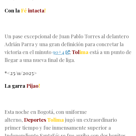
Con la
Fé
intacta
!
Un pase excepcional de Juan Pablo Torres al delantero
Adrián Parra y una gran definición para concretar la
victoria en el minuto
90+4
;
Tol
ima
está a un punto de
llegar a una nueva final de liga.
*<25/11/2025>
La garra
Pijao
!
Esta noche en Bogotá, con uniforme
alterno,
Deportes
Tolima
jugó un extraordinario
primer tiempo y fue inmensamente superior a
Independiente SantaFé; se fue arriba con dos bonitos