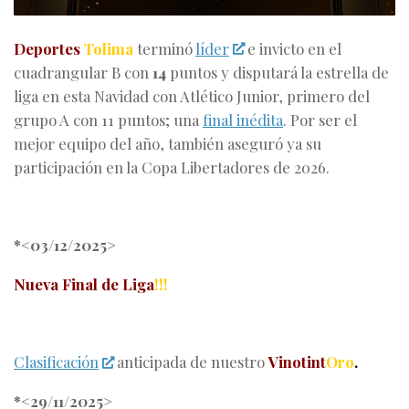
Deportes
Tolima
terminó
líder
e invicto en el
cuadrangular B con
14
puntos y disputará la estrella de
liga en esta Navidad con Atlético Junior, primero del
grupo A con 11 puntos; una
final inédita
. Por ser el
mejor equipo del año, también aseguró ya su
participación en la Copa Libertadores de 2026.
*<03/12/2025>
Nueva Final de Liga
!!!
Clasificación
anticipada de nuestro
Vinotint
Oro
.
*<29/11/2025>