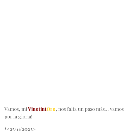
Vamos, mi
Vinotint
Oro
, nos falta un paso más… vamos
por la gloria!
*<25/11/2023>