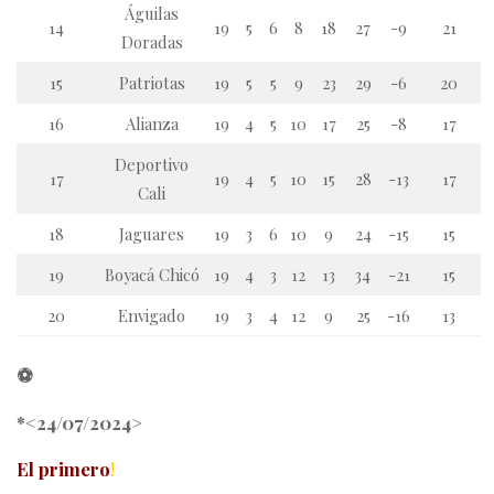
Águilas
14
19
5
6
8
18
27
-9
21
Doradas
15
Patriotas
19
5
5
9
23
29
-6
20
16
Alianza
19
4
5
10
17
25
-8
17
Deportivo
17
19
4
5
10
15
28
-13
17
Cali
18
Jaguares
19
3
6
10
9
24
-15
15
19
Boyacá Chicó
19
4
3
12
13
34
-21
15
20
Envigado
19
3
4
12
9
25
-16
13
⚽
*<24/07/2024>
El primero
!