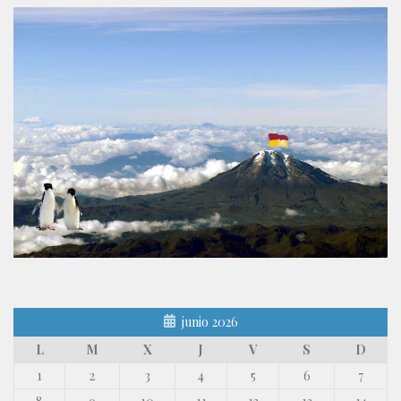
junio 2026
L
M
X
J
V
S
D
1
2
3
4
5
6
7