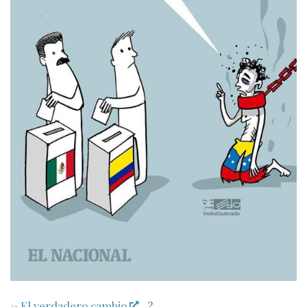
->
El verdadero cambio
…?