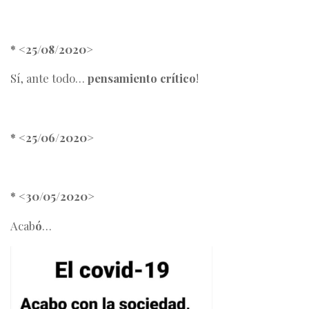
* <25/08/2020>
Sí, ante todo…
pensamiento crítico
!
* <25/06/2020>
* <30/05/2020>
Acab
ó
…