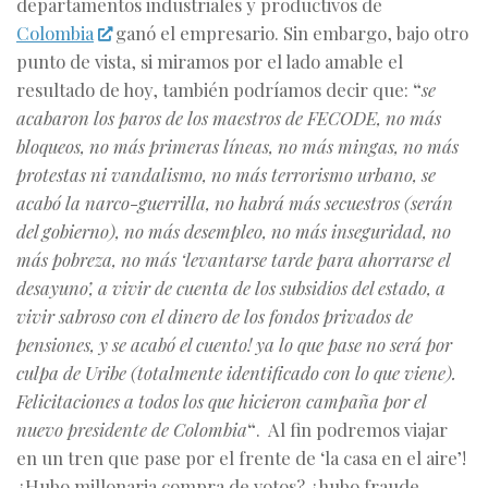
departamentos industriales y productivos de
Colombia
ganó el empresario. Sin embargo, bajo otro
punto de vista, si miramos por el lado amable el
resultado de hoy, también podríamos decir que:
“
se
acabaron los paros de los maestros de FECODE, no más
bloqueos, no más primeras líneas, no más mingas, no más
protestas ni vandalismo, no más terrorismo urbano, se
acabó la narco-guerrilla, no habrá más secuestros (serán
del gobierno), no más desempleo, no más inseguridad, no
más pobreza, no más ‘levantarse tarde para ahorrarse el
desayuno’, a vivir de cuenta de los subsidios del estado, a
vivir sabroso con el dinero de los fondos privados de
pensiones, y se acabó el cuento! ya lo que pase no será por
culpa de Uribe (totalmente identificado con lo que viene).
Felicitaciones a todos los que hicieron campaña por el
nuevo presidente de Colombia
“
. Al fin podremos viajar
en un tren que pase por el frente de ‘la casa en el aire’!
¿Hubo millonaria compra de votos? ¿hubo fraude