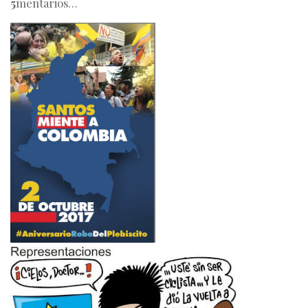
5
mentarios…