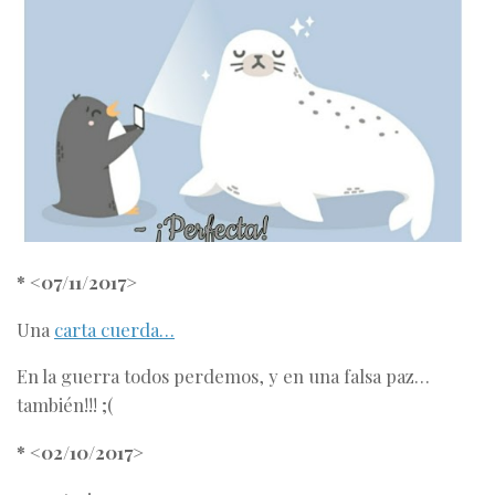
* <07/11/2017>
Una
carta cuerda…
En la guerra todos perdemos, y en una
falsa paz
…
también!!! ;(
* <02/10/2017>