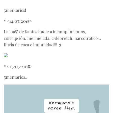
5
mentarios
!
* <14/07/2018>
La ‘pa$’ de Santos huele a incumplimientos,
corrupción, mermelada, Odebretch, narcotráfico…
lluvia de coca e impunidad!!! ;(
* <25/05/2018>
5
mentarios…